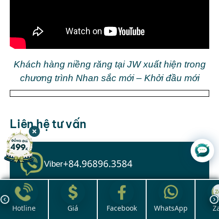
Khách hàng niềng răng tại JW xuất hiện trong
chương trình Nhan sắc mới – Khởi đầu mới
Liên hệ tư vấn
Chat với
JW
+84.96896.3584
Viber
+84.96484.5399
Whatsapp
Hotline
Giá
Facebook
WhatsApp
Z