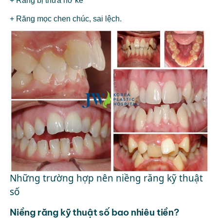
+ Răng bị thưa hở kẽ
+ Răng mọc chen chúc, sai lệch.
Những trường hợp nên niềng răng kỹ thuật
số
Niềng răng kỹ thuật số bao nhiêu tiền?