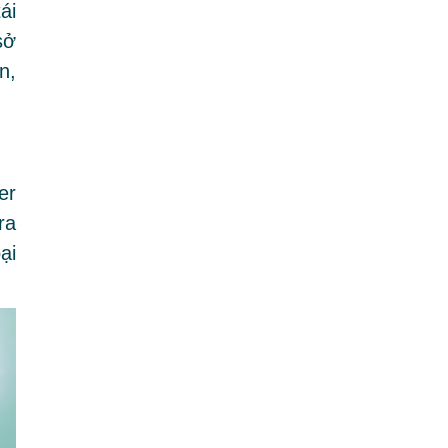
ái
sở
n,
er
ra
ại