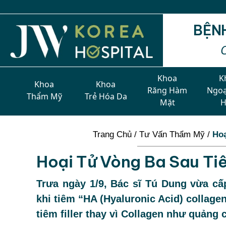
BỆN
Khoa
K
Khoa
Khoa
Răng Hàm
Ngoạ
Thẩm Mỹ
Trẻ Hóa Da
Mặt
Trang Chủ
/
Tư Vấn Thẩm Mỹ
/
Hoạ
Hoại Tử Vòng Ba Sau Tiêm
Trưa ngày 1/9, Bác sĩ Tú Dung vừa c
khi tiêm “HA (Hyaluronic Acid) collagen
tiêm filler thay vì Collagen như quảng 