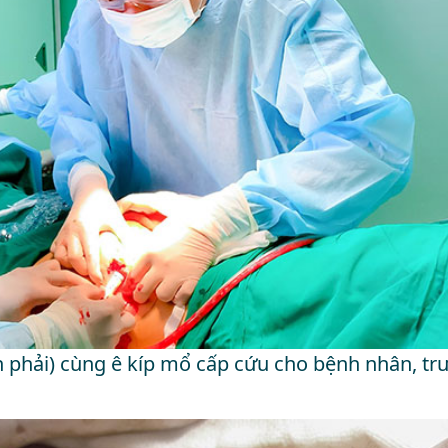
n phải) cùng ê kíp mổ cấp cứu cho bệnh nhân, tr