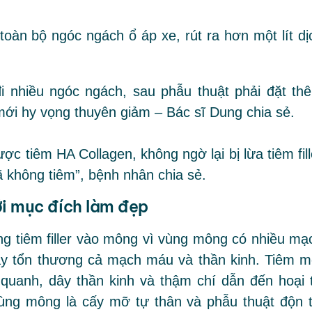
toàn bộ ngóc ngách ổ áp xe, rút ra hơn một lít dị
i nhiều ngóc ngách, sau phẫu thuật phải đặt th
mới hy vọng thuyên giảm – Bác sĩ Dung chia sẻ.
c tiêm HA Collagen, không ngờ lại bị lừa tiêm fill
 đã không tiêm”, bệnh nhân chia sẻ.
ới mục đích làm đẹp
ng tiêm filler vào mông vì vùng mông có nhiều mạ
ây tổn thương cả mạch máu và thần kinh. Tiêm m
 quanh, dây thần kinh và thậm chí dẫn đến hoại 
ng mông là cấy mỡ tự thân và phẫu thuật độn t