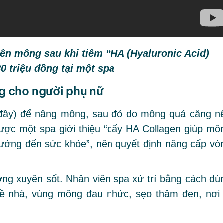
bên mông sau khi tiêm “HA (Hyaluronic Acid)
80 triệu đồng tại một spa
ng cho người phụ nữ
àm đầy) để nâng mông, sau đó do mông quá căng n
 được một spa giới thiệu “cấy HA Collagen giúp mô
hưởng đến sức khỏe”, nên quyết định nâng cấp vò
ờng xuyên sốt. Nhân viên spa xử trí bằng cách dù
ề nhà, vùng mông đau nhức, sẹo thâm đen, nơi 