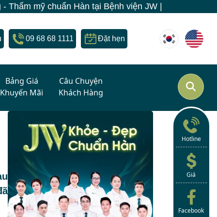
Bệnh viện JW | Miễn phí đến 70%: Thẩm mỹ / Nha khoa /
u
09 68 68 1111
Đặt hẹn
Bảng Giá
Câu Chuyện
Khuyến Mãi
Khách Hàng
Hotline
Giá
au
đã
Facebook