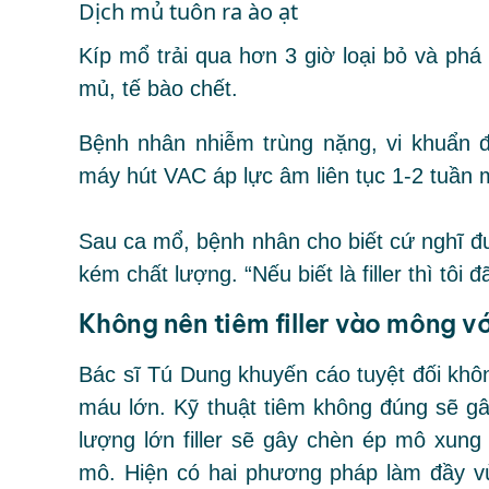
Dịch mủ tuôn ra ào ạt
Kíp mổ trải qua hơn 3 giờ loại bỏ và phá 
mủ, tế bào chết.
Bệnh nhân nhiễm trùng nặng, vi khuẩn đ
máy hút VAC áp lực âm liên tục 1-2 tuần 
Sau ca mổ, bệnh nhân cho biết cứ nghĩ đượ
kém chất lượng. “Nếu biết là filler thì tôi
Không nên tiêm filler vào mông v
Bác sĩ Tú Dung khuyến cáo tuyệt đối khô
máu lớn. Kỹ thuật tiêm không đúng sẽ g
lượng lớn filler sẽ gây chèn ép mô xung
mô. Hiện có hai phương pháp làm đầy vù