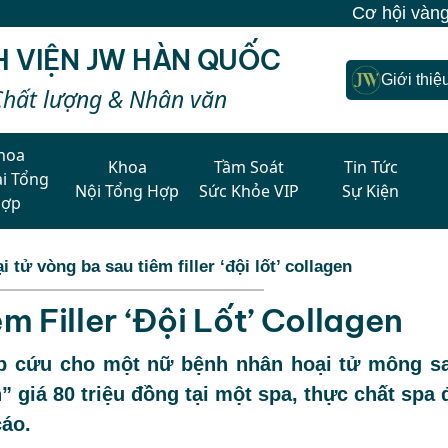
Cơ hội vàng - Thẩm mỹ chuẩn Hàn tại 
H VIỆN JW HÀN QUỐC
Giới thiệ
Chất lượng & Nhân văn
hoa
Khoa
Tầm Soát
Tin Tức
i Tổng
Nội Tổng Hợp
Sức Khỏe VIP
Sự Kiện
Hợp
i tử vòng ba sau tiêm filler ‘đội lốt’ collagen
 Filler ‘đội Lốt’ Collagen
ấp cứu cho một nữ bệnh nhân hoại tử mông s
” giá 80 triệu đồng tại một spa, thực chất spa 
cáo.