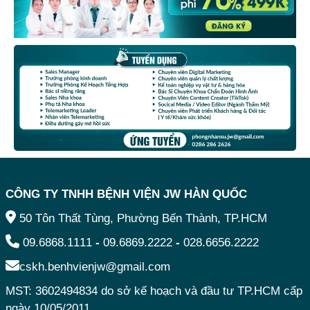
CÔNG TY TNHH BỆNH VIỆN JW HÀN QUỐC
50 Tôn Thất Tùng, Phường Bến Thành, TP.HCM
09.6868.1111
-
09.6869.2222
-
028.6656.2222
cskh.benhvienjw@gmail.com
MST: 3602494834 do sở kế hoạch và đầu tư TP.HCM cấp
ngày 10/05/2011