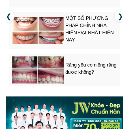
MỘT SỐ PHƯƠNG
PHÁP CHỈNH NHA
HIỆN ĐẠI NHẤT HIỆN
NAY
Răng yếu có niềng răng
được không?