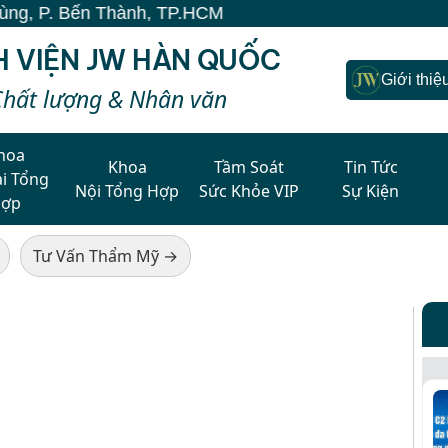
P. Bến Thành, TP.HCM
H VIỆN JW HÀN QUỐC
Giới thiệ
Chất lượng & Nhân văn
hoa
Khoa
Tầm Soát
Tin Tức
i Tổng
Nội Tổng Hợp
Sức Khỏe VIP
Sự Kiện
Hợp
Tư Vấn Thẩm Mỹ →