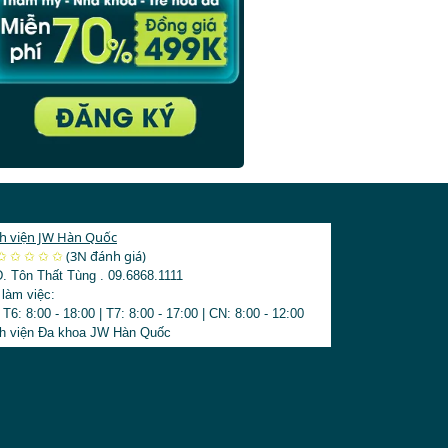
thiện mắt híp
Xem thêm bài viết thịnh hành
›
h viện JW Hàn Quốc
3123
✩
✩
✩
✩
✩
(3N đánh giá)
Đ. Tôn Thất Tùng
.
09.6868.1111
 làm việc:
 T6: 8:00 - 18:00
|
T7: 8:00 - 17:00
|
CN: 8:00 - 12:00
h viện Đa khoa JW Hàn Quốc