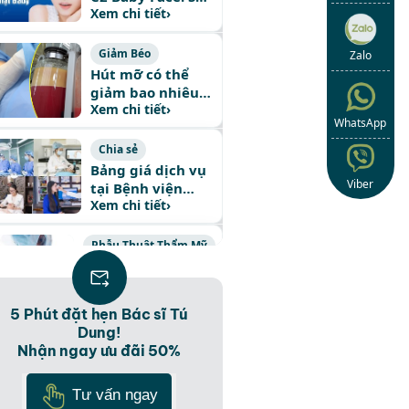
Xem chi tiết
›
hữu làn da tỏa
sáng, gương mặt
Baby Face
Giảm Béo
Zalo
Hút mỡ có thể
giảm bao nhiêu
Xem chi tiết
›
kg cân nặng
WhatsApp
Chia sẻ
Bảng giá dịch vụ
Viber
tại Bệnh viện
Xem chi tiết
›
Thẩm mỹ Hàn
Quốc JW 2024
Phẫu Thuật Thẩm Mỹ
Chi phí phẫu thuật
chuyển giới nữ
Xem chi tiết
›
thành nam bao
5 Phút đặt hẹn Bác sĩ Tú
nhiêu tiền?
Dung!
Nâng Mũi
Nhận ngay ưu đãi 50%
Nâng Mũi S Line
Plus – Công nghệ
Tư vấn ngay
Xem chi tiết
›
thẩm mỹ hiện