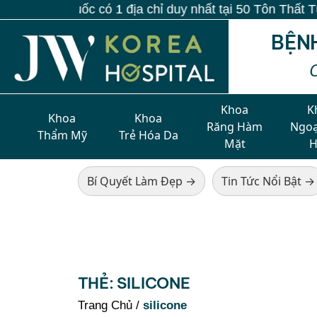
 Hàn Quốc có 1 địa chỉ duy nhất tại 50 Tôn Thất Tùng, 
BỆN
Khoa
K
Khoa
Khoa
Răng Hàm
Ngoạ
Thẩm Mỹ
Trẻ Hóa Da
Mặt
Bí Quyết Làm Đẹp →
Tin Tức Nổi Bật →
THẺ:
SILICONE
Trang Chủ
/
silicone