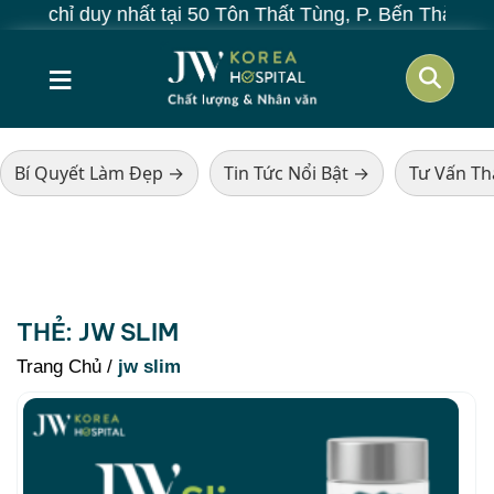
 chỉ duy nhất tại 50 Tôn Thất Tùng, P. Bến Thành, TP.
≡
Bí Quyết Làm Đẹp →
Tin Tức Nổi Bật →
Tư Vấn T
THẺ:
JW SLIM
Trang Chủ
/
jw slim