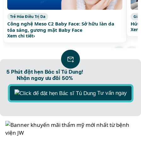
Trẻ Hóa Điều Trị Da
Giả
Công nghệ Meso C2 Baby Face: Sở hữu làn da
Hút 
Xem 
tỏa sáng, gương mặt Baby Face
Xem chi tiết
›
Xem thêm bài viết thịnh hành
›
5 Phút đặt hẹn Bác sĩ Tú Dung!
Nhận ngay ưu đãi 50%
Tư vấn ngay