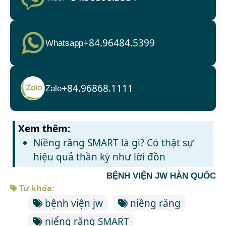
+84.96484.5399
Whatsapp
+84.96868.1111
Zalo
Xem thêm:
Niềng răng SMART là gì? Có thật sự
hiệu quả thần kỳ như lời đồn
BỆNH VIỆN JW HÀN QUỐC
Từ khóa:
bệnh viện jw
niềng răng
niểng răng SMART