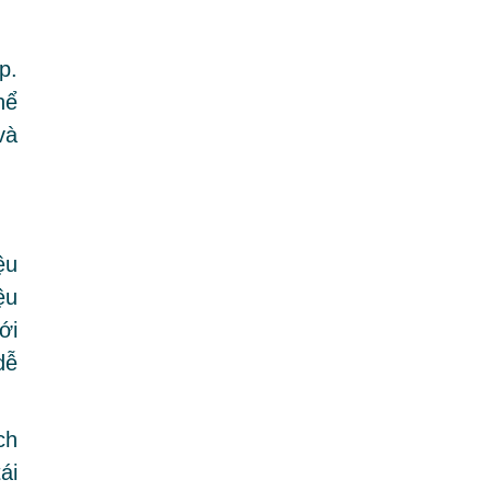
p.
hể
và
ệu
ệu
ới
dễ
ch
ái