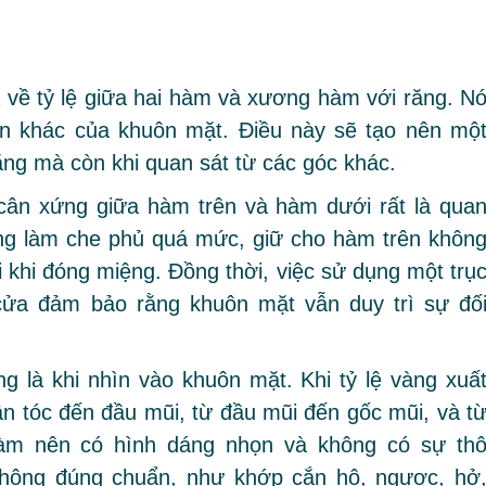
 về tỷ lệ giữa hai hàm và xương hàm với răng. N
ần khác của khuôn mặt. Điều này sẽ tạo nên mộ
ẳng mà còn khi quan sát từ các góc khác.
cân xứng giữa hàm trên và hàm dưới rất là qua
ng làm che phủ quá mức, giữ cho hàm trên khôn
khi đóng miệng. Đồng thời, việc sử dụng một trụ
 cửa đảm bảo rằng khuôn mặt vẫn duy trì sự đố
g là khi nhìn vào khuôn mặt. Khi tỷ lệ vàng xuấ
ân tóc đến đầu mũi, từ đầu mũi đến gốc mũi, và t
àm nên có hình dáng nhọn và không có sự th
 không đúng chuẩn, như khớp cắn hô, ngược, hở