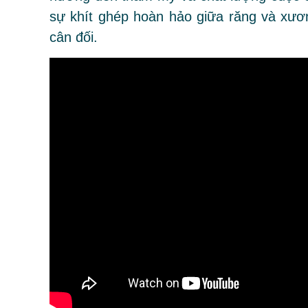
sự khít ghép hoàn hảo giữa răng và xư
cân đối.