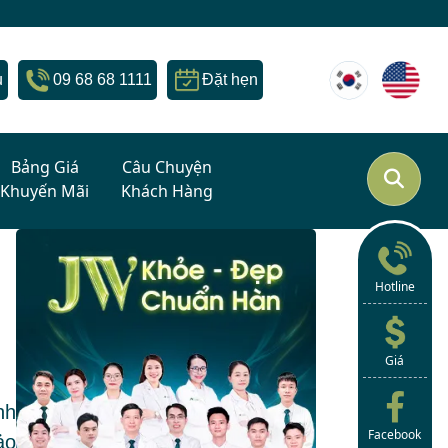
Cơ hội vàng - Thẩm mỹ chuẩ
u
09 68 68 1111
Đặt hẹn
Bảng Giá
Câu Chuyện
Khuyến Mãi
Khách Hàng
Hotline
Giá
nh
Facebook
ảo