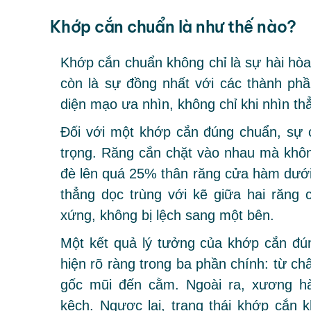
Khớp cắn chuẩn là như thế nào?
Khớp cắn chuẩn không chỉ là sự hài hòa
còn là sự đồng nhất với các thành ph
diện mạo ưa nhìn, không chỉ khi nhìn th
Đối với một khớp cắn đúng chuẩn, sự 
trọng. Răng cắn chặt vào nhau mà khô
đè lên quá 25% thân răng cửa hàm dưới 
thẳng dọc trùng với kẽ giữa hai răng
xứng, không bị lệch sang một bên.
Một kết quả lý tưởng của khớp cắn đún
hiện rõ ràng trong ba phần chính: từ ch
gốc mũi đến cằm. Ngoài ra, xương h
kệch. Ngược lại, trạng thái khớp cắn