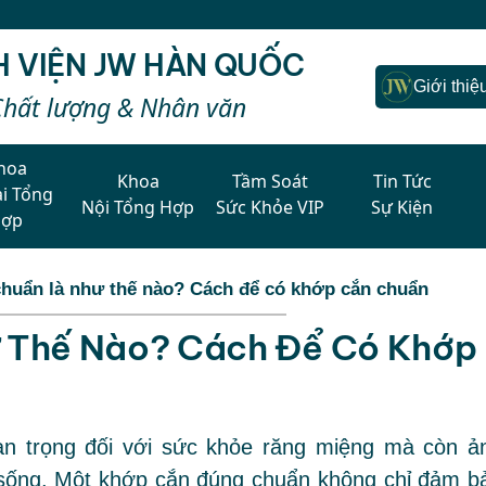
H VIỆN JW HÀN QUỐC
Giới thiệ
Chất lượng & Nhân văn
hoa
Khoa
Tầm Soát
Tin Tức
i Tổng
Nội Tổng Hợp
Sức Khỏe VIP
Sự Kiện
Hợp
huẩn là như thế nào? Cách để có khớp cắn chuẩn
 Thế Nào? Cách Để Có Khớp
an trọng đối với sức khỏe răng miệng mà còn ả
sống. Một khớp cắn đúng chuẩn không chỉ đảm b