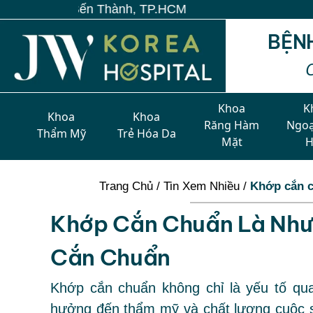
BỆN
Khoa
K
Khoa
Khoa
Răng Hàm
Ngoạ
Thẩm Mỹ
Trẻ Hóa Da
Mặt
Trang Chủ
/
Tin Xem Nhiều
/
Khớp cắn c
Khớp Cắn Chuẩn Là Như
Cắn Chuẩn
Khớp cắn chuẩn không chỉ là yếu tố qu
hưởng đến thẩm mỹ và chất lượng cuộc 