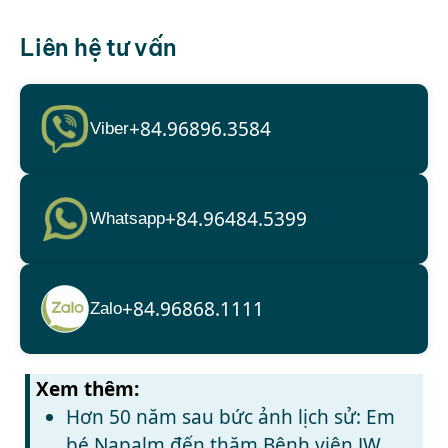
Liên hệ tư vấn
+84.96896.3584
Viber
+84.96484.5399
Whatsapp
+84.96868.1111
Zalo
Xem thêm:
Hơn 50 năm sau bức ảnh lịch sử: Em
bé Napalm đến thăm Bệnh viện JW