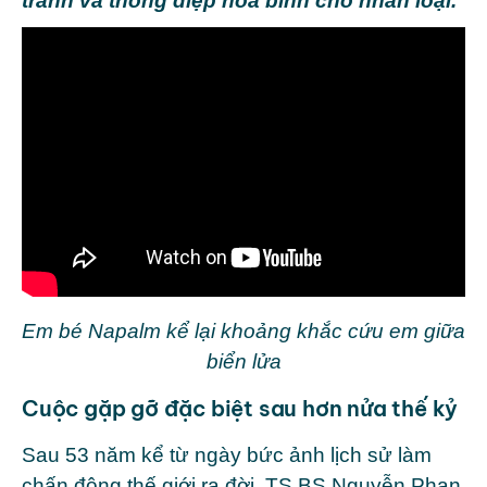
tranh và thông điệp hòa bình cho nhân loại.
Em bé Napalm kể lại khoảng khắc cứu em giữa
biển lửa
Cuộc gặp gỡ đặc biệt sau hơn nửa thế kỷ
Sau 53 năm kể từ ngày bức ảnh lịch sử làm
chấn động thế giới ra đời, TS.BS
Nguyễn Phan