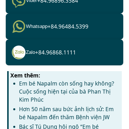
+84.96896.3584
Viber
+84.96484.5399
Whatsapp
+84.96868.1111
Zalo
Xem thêm:
Em bé Napalm còn sống hay không?
Cuộc sống hiện tại của bà Phan Thị
Kim Phúc
Hơn 50 năm sau bức ảnh lịch sử: Em
bé Napalm đến thăm Bệnh viện JW
Bác sĩ Tú Dung hội ngộ “Em bé