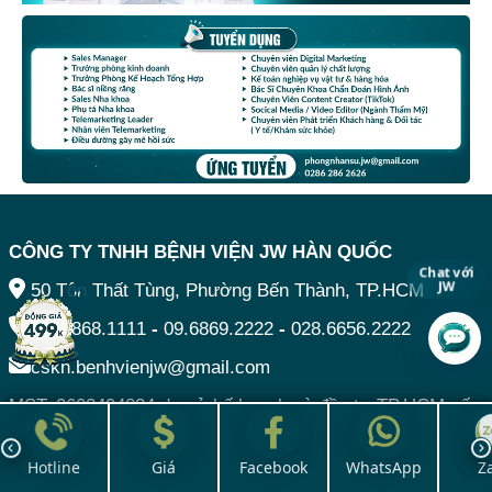
CÔNG TY TNHH BỆNH VIỆN JW HÀN QUỐC
Chat với
JW
50 Tôn Thất Tùng, Phường Bến Thành, TP.HCM
09.6868.1111
-
09.6869.2222
-
028.6656.2222
cskh.benhvienjw@gmail.com
MST: 3602494834 do sở kế hoạch và đầu tư TP.HCM cấp
ngày 10/05/2011
Hotline
Giá
Facebook
WhatsApp
Z