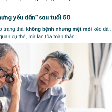
hưng yếu dần
”
sau tuổi 50
o trạng thái
không bệnh nhưng mệt mỏi
kéo dài.
uan cụ thể, mà lan tỏa toàn thân.