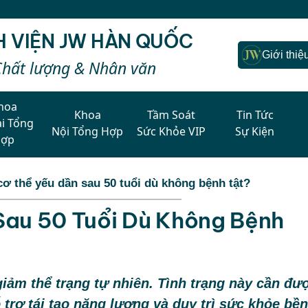
H VIỆN JW HÀN QUỐC
Giới thiệ
Chất lượng & Nhân văn
hoa
Khoa
Tầm Soát
Tin Tức
i Tổng
Nội Tổng Hợp
Sức Khỏe VIP
Sự Kiện
Hợp
cơ thể yếu dần sau 50 tuổi dù không bệnh tật?
Sau 50 Tuổi Dù Không Bệnh
giảm thể trạng tự nhiên. Tình trạng này cần đư
 trợ tái tạo năng lượng và duy trì sức khỏe bền