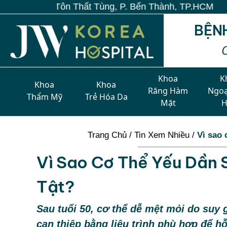
ất Tùng, P. Bến Thành, TP.HCM
BỆN
Khoa
K
Khoa
Khoa
Răng Hàm
Ngoạ
Thẩm Mỹ
Trẻ Hóa Da
Mặt
Trang Chủ
/
Tin Xem Nhiều
/
Vì sao 
Vì Sao Cơ Thể Yếu Dần 
Tật?
Sau tuổi 50, cơ thể dễ mệt mỏi do suy 
can thiệp bằng liệu trình phù hợp để hỗ