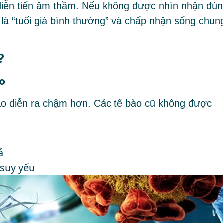
y diễn tiến âm thầm. Nếu không được nhìn nhận đún
 là “tuổi già bình thường” và chấp nhận sống chun
?
ào
 bào diễn ra chậm hơn. Các tế bào cũ không được
ả
 suy yếu