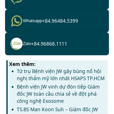
+84.96484.5399
Whatsapp
+84.96868.1111
Zalo
Xem thêm:
Tứ trụ Bệnh viện JW gây bùng nổ hội
nghị thẩm mỹ lớn nhất HSAPS TP.HCM
Bệnh viện JW vinh dự đón tiếp Giám
đốc JW toàn cầu chia sẻ về đột phá
công nghệ Exosome
TS.BS Man Koon Suh – Giám đốc JW