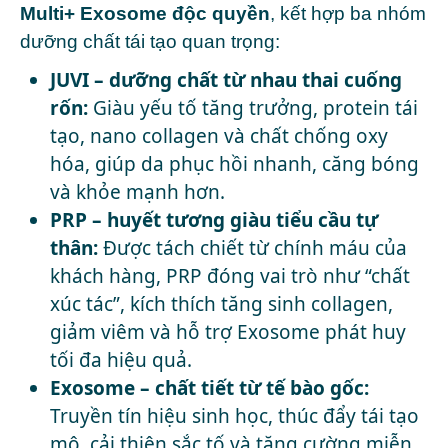
Multi+ Exosome độc quyền
, kết hợp ba nhóm
dưỡng chất tái tạo quan trọng:
JUVI – dưỡng chất từ nhau thai cuống
rốn:
Giàu yếu tố tăng trưởng, protein tái
tạo, nano collagen và chất chống oxy
hóa, giúp da phục hồi nhanh, căng bóng
và khỏe mạnh hơn.
PRP – huyết tương giàu tiểu cầu tự
thân:
Được tách chiết từ chính máu của
khách hàng, PRP đóng vai trò như “chất
xúc tác”, kích thích tăng sinh collagen,
giảm viêm và hỗ trợ Exosome phát huy
tối đa hiệu quả.
Exosome – chất tiết từ tế bào gốc:
Truyền tín hiệu sinh học, thúc đẩy tái tạo
mô, cải thiện sắc tố và tăng cường miễn