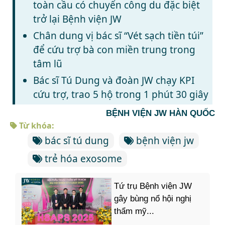
toàn cầu có chuyến công du đặc biệt
trở lại Bệnh viện JW
Chân dung vị bác sĩ “Vét sạch tiền túi”
để cứu trợ bà con miền trung trong
tâm lũ
Bác sĩ Tú Dung và đoàn JW chạy KPI
cứu trợ, trao 5 hộ trong 1 phút 30 giây
BỆNH VIỆN JW HÀN QUỐC
Từ khóa:
bác sĩ tú dung
bệnh viện jw
trẻ hóa exosome
Tứ trụ Bệnh viện JW
gây bùng nổ hội nghị
thẩm mỹ...