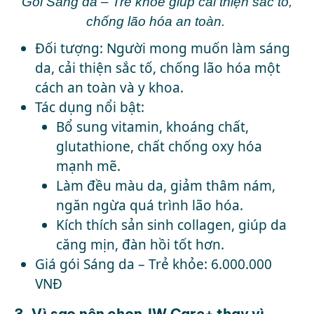
Gói Sáng da – Trẻ khỏe giúp cải thiện sắc tố,
chống lão hóa an toàn.
Đối tượng:
Người mong muốn
làm sáng
da, cải thiện sắc tố, chống lão hóa
một
cách an toàn và y khoa.
Tác dụng nổi bật:
Bổ sung
vitamin, khoáng chất,
glutathione
, chất chống oxy hóa
mạnh mẽ.
Làm
đều màu da
, giảm thâm nám,
ngăn ngừa quá trình lão hóa.
Kích thích sản sinh collagen
, giúp da
căng mịn, đàn hồi tốt hơn.
Giá gói Sáng da – Trẻ khỏe: 6.000.000
VNĐ
3. Vì sao nên chọn JW Care+ thay vì