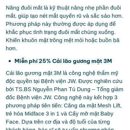
Nâng đuôi mắt là kỹ thuật nâng nhẹ phần đuôi
mắt, giúp tạo nét mắt quyến rũ và sắc sảo hơn.
Phương pháp này thường được áp dụng để
khắc phục tình trạng đuôi mắt chùng xuống.
Khiến khuôn mặt trông mệt mỏi hoặc buồn bã
hơn.
Miễn phí 25% Cải lão gương mặt 3M
Cải lão gương mặt 3M là công nghệ thẩm mỹ
độc quyền tại Bệnh viện JW. Được nghiên cứu
bởi TS.BS Nguyễn Phan Tú Dung – Tổng giám
đốc Bệnh viện JW. Công nghệ này kết hợp 3
phương pháp tiên tiến: Căng da mặt Mesh Lift,
trẻ hóa Midface 3 in 1 và Cấy mỡ mặt Baby
Face. Dựa trên cơ địa và độ tuổi của từng
khách hàng, bác sĩ sẽ tư vấn phương pháp