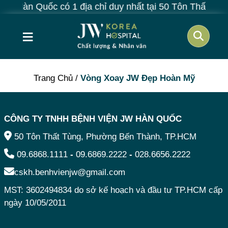
 JW Hàn Quốc có 1 địa chỉ duy nhất tại 50 Tôn Thất Tùn
≡
Trang Chủ
/
Vòng Xoay JW Đẹp Hoàn Mỹ
CÔNG TY TNHH BỆNH VIỆN JW HÀN QUỐC
50 Tôn Thất Tùng, Phường Bến Thành, TP.HCM
09.6868.1111
-
09.6869.2222
-
028.6656.2222
cskh.benhvienjw@gmail.com
MST: 3602494834 do sở kế hoạch và đầu tư TP.HCM cấp
ngày 10/05/2011