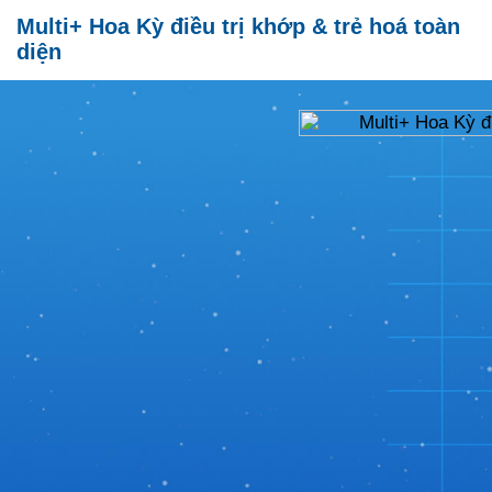
Multi+ Hoa Kỳ điều trị khớp & trẻ hoá toàn
diện