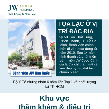
TỌA LẠC Ở VỊ
TRÍ ĐẮC ĐỊA
tại 50 Tôn Thất Tùng,
P.Bến Thành, TP. Hồ Chí
Minh, Bệnh viện chính
thức đi vào hoạt động từ
năm 2010, Sau 14 năm
hình thành và phát triển
Bệnh viện JW được đánh
giá là địa chỉ thẩm mỹ và
làm đẹp uy tín, đạt tiêu
chuẩn 5 sao.
Bộ Y Tế chứng nhận 6 năm liền Top 1 về chất lượng
tại TP HCM
Khu vực
thăm khám & điều trị