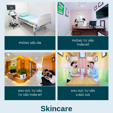
PHÒNG TƯ VẤN
PHÒNG SIÊU ÂM
THẨM MỸ
KHU VỰC TƯ VẤN
KHU VỰC TƯ VẤN
TƯ VẤN THẨM MỸ
& BÁO GIÁ
Skincare