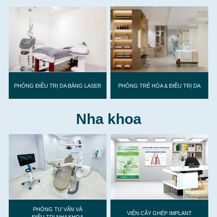
PHÒNG TRẺ HÓA & ĐIỀU TRỊ DA
PHÒNG ĐIỀU TRỊ DA BẰNG LASER
Nha khoa
PHÒNG TƯ VẤN VÀ
VIỆN CẤY GHÉP IMPLANT
ĐIỀU TRỊ NHA KHOA