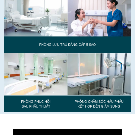
PHÒNG LƯU TRÚ ĐẲNG CẤP 5 SAO
PHÒNG PHỤC HỒI
PHÒNG CHĂM SÓC HẬU PHẪU
SAU PHẨU THUẬT
KẾT HỢP ĐÈN GIẢM SƯNG