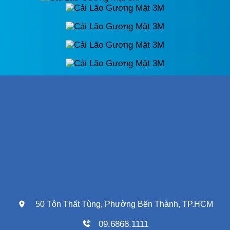
50 Tôn Thất Tùng, Phường Bến Thành, TP.HCM
09.6868.1111